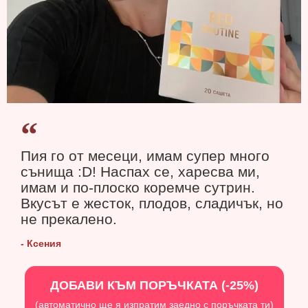
Пия го от месеци, имам супер много
сънища :D! Наспах се, харесва ми,
имам и по-плоско коремче сутрин.
Вкусът е жесток, плодов, сладичък, но
не прекалено.
- Ксения
ДОБАВИ КЪМ ПОРЪЧКАТА (-25%)
(автоматично ще я изпратим заедно с поръчката ти)