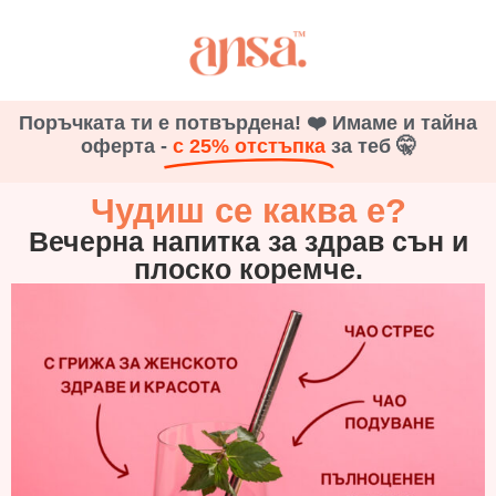
Поръчката ти е потвърдена! ❤️ Имаме и тайна
оферта -
с 25% отстъпка
за теб 🤫
Чудиш се каква е?
Вечерна напитка за здрав сън и
плоско коремче.