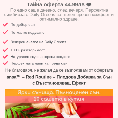
Тайна оферта 44.99лв ❤️
По едно саше дневно, след вечеря. Перфектна
симбиоза с Daily Greens за пълен чревен комфорт и
оптимално здраве.
По-добър сън
По-малко подуване
Вечерен аналог на Daily Greens
100% разтворимост
Натурален вкус на горски плодове
Перфектната напитка преди сън
Не благодаря, не желая да се възползвам от офертата
ansa™ – Red Routine – Плодова Добавка за Сън
с Възстановяващ Ефект