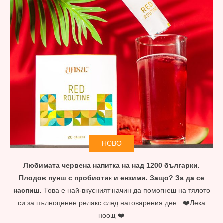
HOBO
Любимата червена напитка на над 1200 българки.
Плодов пунш с пробиотик и ензими. Защо? За да се
наспиш.
Това е най-вкусният
начин да помогнеш на тялото
си за пълноценен релакс след натоварения ден. ❤️Лека
ноощ ❤️