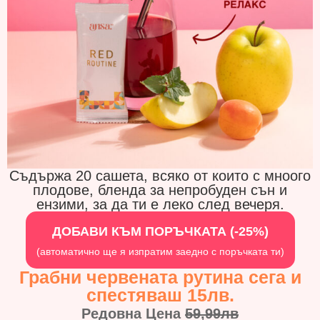
Съдържа 20 сашета, всяко от които с мноого
плодове, бленда за непробуден сън и
ензими, за да ти е леко след вечеря.
ДОБАВИ КЪМ ПОРЪЧКАТА (-25%)
(автоматично ще я изпратим заедно с поръчката ти)
Грабни червената рутина сега и
спестяваш 15лв.
Редовна Цена
59,99лв