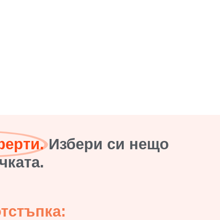
ферти.
Избери си нещо
чката.
отстъпка: