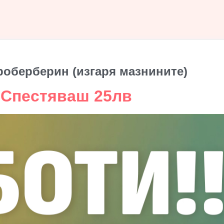
роберберин (изгаря мазнините)
Спестяваш 25лв