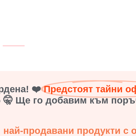
рдена! ❤️
Предстоят тайни о
б 🤫 Ще го добавим към поръ
 най-продавани продукти с 