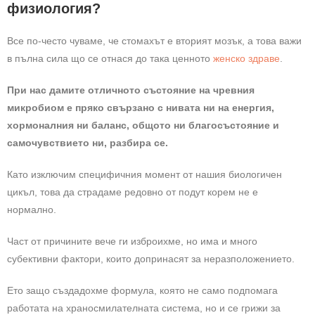
физиология?
Все по-често чуваме, че стомахът е вторият мозък, а това важи
в пълна сила що се отнася до така ценното
женско здраве
.
При нас дамите отличното състояние на чревния
микробиом е пряко свързано с нивата ни на енергия,
хормоналния ни баланс, общото ни благосъстояние и
самочувствието ни, разбира се.
Като изключим специфичния момент от нашия биологичен
цикъл, това да страдаме редовно от подут корем не е
нормално.
Част от причините вече ги изброихме, но има и много
субективни фактори, които допринасят за неразположението.
Ето защо създадохме формула, която не само подпомага
работата на храносмилателната система, но и се грижи за