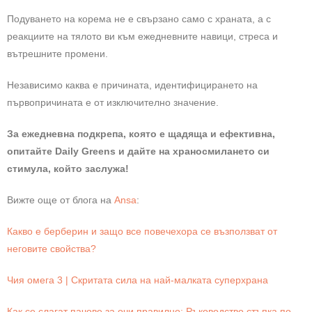
Подуването на корема не е свързано само с храната, а с
реакциите на тялото ви към ежедневните навици, стреса и
вътрешните промени.
Независимо каква е причината, идентифицирането на
първопричината е от изключително значение.
За ежедневна подкрепа, която е щадяща и ефективна,
опитайте Daily Greens и дайте на храносмилането си
стимула, който заслужа!
Вижте още от блога на
Ansa
:
Какво е берберин и защо все повечехора се възползват от
неговите свойства?
Чия омега 3 | Скритата сила на най-малката суперхрана
Как се слагат пачове за очи правилно: Ръководство стъпка по