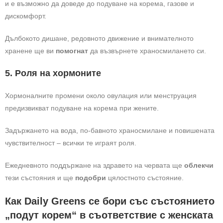
и е възможно да доведе до подуване на корема, газове и
дискомфорт.
Дълбокото дишане, редовното движение и внимателното
хранене ще ви
помогнат
да възвърнете храносмилането си.
5. Роля на хормоните
Хормоналните промени около овулация или менструация
предизвикват подуване на корема при жените.
Задържането на вода, по-бавното храносмилане и повишената
чувствителност – всички те играят роля.
Ежедневното поддържане на здравето на червата ще
облекчи
тези състояния и ще
подобри
цялостното състояние.
Как Daily Greens се бори със състоянието
„подут корем“ в съответствие с женската