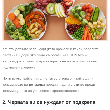
Кръстоцветните зеленчуци (като броколи и кейл), бобовите
растения и дори ябълките са богати на FODMAPs –
въглехидрати, които ферментират в червата и причиняват
подуване на корема.
Не ги изключвайте напълно, вместо това опитайте да ги
консумирате на
по-малки
порции и да ги сготвяте преди
консумация, за да улеснявате храносмилането.
2. Червата ви се нуждаят от подкрепа