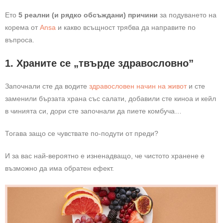
Ето
5 реални (и рядко обсъждани) причини
за подуването на
корема от
Ansa
и какво всъщност трябва да направите по
въпроса.
1. Храните се „твърде здравословно”
Започнали сте да водите
здравословен начин на живот
и сте
заменили бързата храна със салати, добавили сте киноа и кейл
в чинията си, дори сте започнали да пиете комбуча…
Тогава защо се чувствате по-подути от преди?
И за вас най-вероятно е изненадващо, че чистото хранене е
възможно да има обратен ефект.