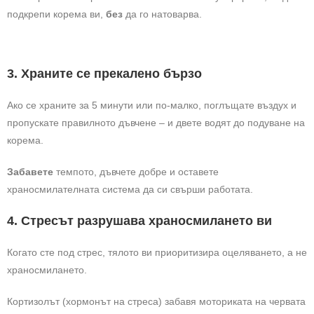
подкрепи корема ви,
без
да го натоварва.
3. Храните се прекалено бързо
Ако се храните за 5 минути или по-малко, поглъщате въздух и
пропускате правилното дъвчене – и двете водят до подуване на
корема.
Забавете
темпото, дъвчете добре и оставете
храносмилателната система да си свърши работата.
4. Стресът разрушава храносмилането ви
Когато сте под стрес, тялото ви приоритизира оцеляването, а не
храносмилането.
Кортизолът (хормонът на стреса) забавя моториката на червата