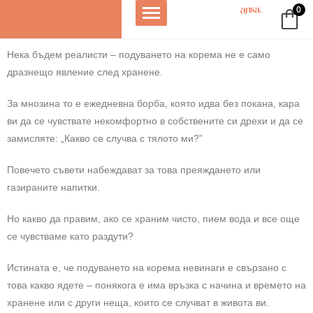
0
800
От Жени за
Направено в
Над 1
жени
Жени
България
доволн
Нека бъдем реалисти – подуването на корема не е само
❤
дразнещо явление след хранене.
За мнозина то е ежедневна борба, която идва без покана, кара
ви да се чувствате некомфортно в собствените си дрехи и да се
замисляте: „Какво се случва с тялото ми?”
Повечето съвети набеждават за това преяждането или
газираните напитки.
Но какво да правим, ако се храним чисто, пием вода и все още
се чувстваме като раздути?
Истината е, че подуването на корема невинаги е свързано с
това какво ядете – понякога е има връзка с начина и времето на
хранене или с други неща, които се случват в живота ви.