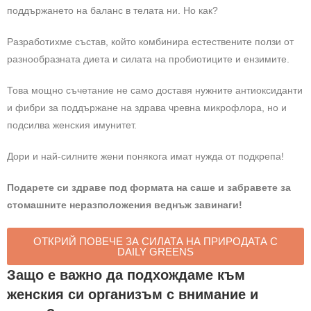
поддържането на баланс в телата ни. Но как?
Разработихме състав, който комбинира естествените ползи от
разнообразната диета и силата на пробиотиците и ензимите.
Това мощно съчетание не само доставя нужните антиоксиданти
и фибри за поддържане на здрава чревна микрофлора, но и
подсилва женския имунитет.
Дори и най-силните жени понякога имат нужда от подкрепа!
Подарете си здраве под формата на саше и забравете за
стомашните неразположения веднъж завинаги!
ОТКРИЙ ПОВЕЧЕ ЗА СИЛАТА НА ПРИРОДАТА С
DAILY GREENS
Защо е важно да подхождаме към
женския си организъм с внимание и