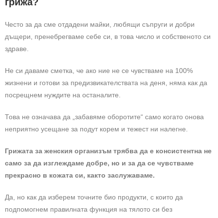
грижа?
Често за да сме отдадени майки, любящи съпруги и добри
дъщери, пренебрегваме себе си, в това число и собственото си
здраве.
Не си даваме сметка, че ако ние не се чувстваме на 100%
жизнени и готови за предизвикателствата на деня, няма как да
посрещнем нуждите на останалите.
Това не означава да
„
забавяме оборотите
“
само когато онова
неприятно усещане за подут корем и тежест ни налегне.
Грижата за женския организъм трябва да е консистентна не
само за да изглеждаме добре, но и за да се чувстваме
прекрасно в кожата си, както заслужаваме.
Да, но как да изберем точните био продукти, с които да
подпомогнем правилната функция на тялото си без