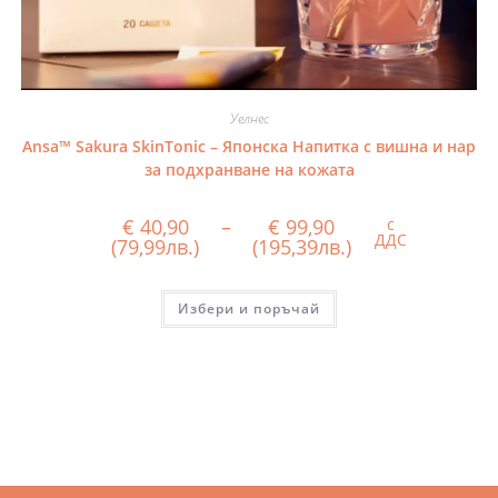
Уелнес
Аnsa™ Sakura SkinTonic – Японска Напитка с вишна и нар
за подхранване на кожата
€
40,90
–
€
99,90
с
ДДС
(79,99
лв.)
(195,39
лв.)
Избери и поръчай