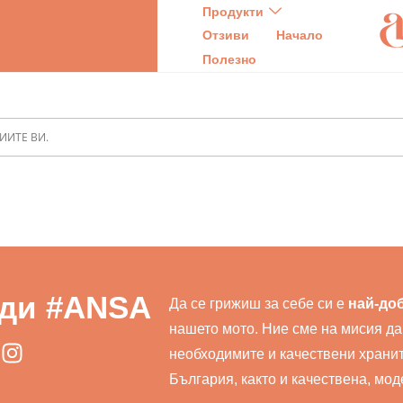
Продукти
Отзиви
Начало
Полезно
ИИТЕ ВИ.
ди #ANSA
Да се грижиш за себе си е
най-до
нашето мото. Ние сме на мисия да
необходимите и качествени хранит
България, както и качествена, мо