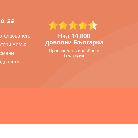
о за
Над 14,800
 отслабването
доволни Българки
Втори мозък
Произведено с любов в
ромени
България
здравето