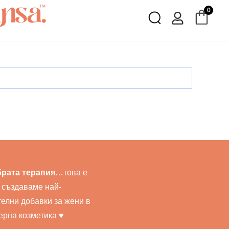
0
брата терапия
…това е
 създаваме най-
елни добавки за жени в
дерна козметика ♥