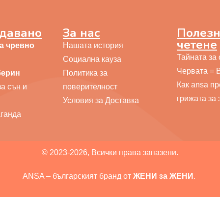
давано
За нас
Полезн
четене
за чревно
Нашата история
Тайната за
Социална кауза
Червата = 
берин
Политика за
Как ansa п
а сън и
поверителност
грижата за 
Условия за Доставка
ганда
© 2023-2026, Всички права запазени.
ANSA – българският бранд от
ЖЕНИ за ЖЕНИ
.