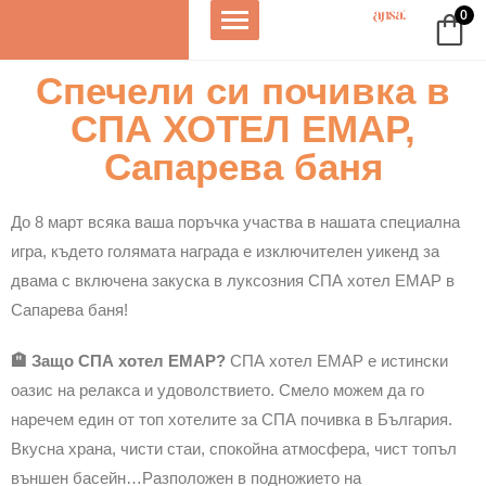
0
Спечели си почивка в
СПА ХОТЕЛ ЕМАР,
Сапарева баня
До 8 март всяка ваша поръчка участва в нашата специална
игра, където голямата награда е изключителен уикенд за
двама с включена закуска в луксозния СПА хотел ЕМАР в
Сапарева баня!
🏨 Защо СПА хотел ЕМАР?
СПА хотел ЕМАР е истински
оазис на релакса и удоволствието. Смело можем да го
наречем един от топ хотелите за СПА почивка в България.
Вкусна храна, чисти стаи, спокойна атмосфера, чист топъл
външен басейн…Разположен в подножието на