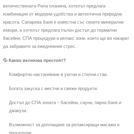
величествената Рила планина, хотелът предлага
комбинация от модерни удобства и автентична природна
красота. Сапарева баня е известна със своите минерални
извори, а хотелът предлага пълен достъп до термални
басейни, СПА процедури и релакс зони, които ще ви накарат
да забравите за ежедневния стрес.
💦 Какво включва престоят?
Комфортно настаняване в уютни и стилни стаи.
Богата закуска с местни и свежи продукти.
Достъп до СПА зоната – басейни, сауни, парна баня и
джакузи.
Възможност за доплащане за релаксиращи масажи и
процедури.