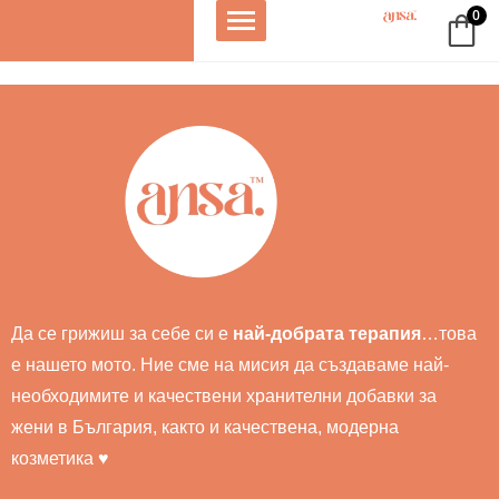
0
д 14,800
От Жени за
Направено в
олни жени
Жени
България
до
❤️
Да се грижиш за себе си е
най-добрата терапия
…това
е нашето мото. Ние сме на мисия да създаваме най-
необходимите и качествени хранителни добавки за
жени в България, както и качествена, модерна
козметика ♥